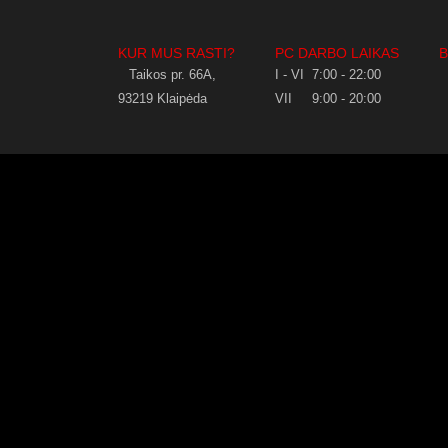
KUR MUS RASTI?
PC DARBO LAIKAS
Taikos pr. 66A,
I - VI 7:00 - 22:00
93219 Klaipėda
VII 9:00 - 20:00