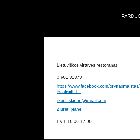
PARDU
Lietuviškos virtuvės restoranas
0 601 31373
https://www.facebook.com/grynasmaistas
locale=lt_LT
rkucinskiene@gmail.com
Žiūrėti plane
I-VII: 10:00-17:00