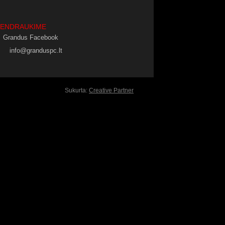
BENDRAUKIME
Grandus Facebook
info@granduspc.lt
Sukurta:
Creative Partner