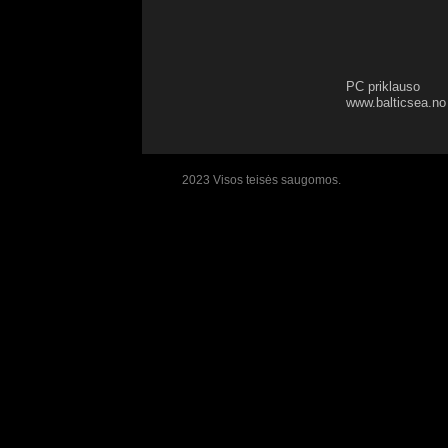
PC priklauso
www.balticsea.no
2023 Visos teisės saugomos.