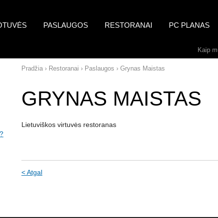
OTUVĖS
PASLAUGOS
RESTORANAI
PC PLANAS
Kaip mu
Pradžia
›
Restoranai
›
Paslaugos
›
Grynas Maistas
GRYNAS MAISTAS
Lietuviškos virtuvės restoranas
/?
< Atgal