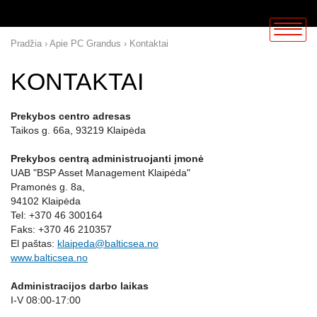
Pradžia
›
Apie PC Grandus
›
Kontaktai
KONTAKTAI
Prekybos centro adresas
Taikos g. 66a, 93219 Klaipėda
Prekybos centrą administruojanti įmonė
UAB "BSP Asset Management Klaipėda"
Pramonės g. 8a,
94102 Klaipėda
Tel: +370 46 300164
Faks: +370 46 210357
El paštas:
klaipeda@balticsea.no
www.balticsea.no
Administracijos darbo laikas
I-V 08:00-17:00