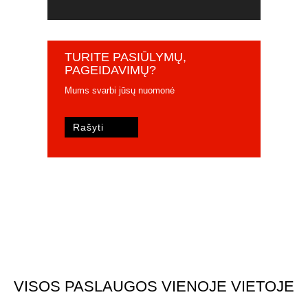
TURITE PASIŪLYMŲ,
PAGEIDAVIMŲ?
Mums svarbi jūsų nuomonė
Rašyti
VISOS PASLAUGOS VIENOJE VIETOJE