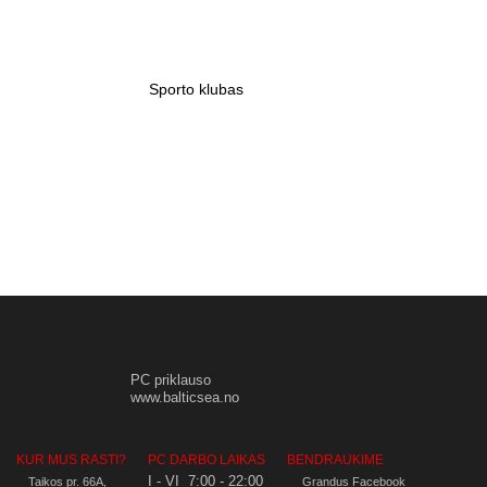
Sporto klubas
Aludė
PC priklauso
www.balticsea.no
KUR MUS RASTI?
PC DARBO LAIKAS
BENDRAUKIME
I - VI 7:00 - 22:00
Taikos pr. 66A,
Grandus Facebook