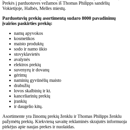
Prekės į parduotuves vežamos iš Thomas Philipps sandėlių
Vokietijoje, Halbės, Melles miestų.
Parduotuvių prekių asortimentą sudaro 8000 pavadinimų
įvairios paskirties prekių:
namų apyvokos
kosmetikos
maisto produktų
sodo ir namo ūkio
stovyklavietės
avalynės
elektros prekių
suvenyrų ir dovanų
gėrimų
naminių gyvūnėlių maisto
drabužių
lovos skalbinių ir kt.
kanceliarinių prekių
įrankių
ir daugelio kitų.
Asortimente yra žinomų prekių ženklu ir Thomas Philipps ženklu
pažymėtų prekių. Kiekvieną savaitę reklaminės skrajutės informuoja
pirkėjus apie naujas prekes ir nuolaidas.