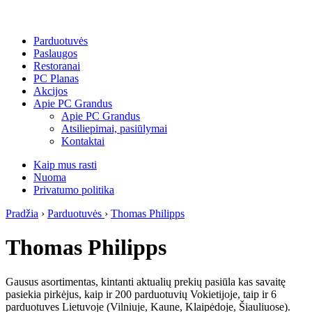
Parduotuvės
Paslaugos
Restoranai
PC Planas
Akcijos
Apie PC Grandus
Apie PC Grandus
Atsiliepimai, pasiūlymai
Kontaktai
Kaip mus rasti
Nuoma
Privatumo politika
Pradžia
›
Parduotuvės
›
Thomas Philipps
Thomas Philipps
Gausus asortimentas, kintanti aktualių prekių pasiūla kas savaitę
pasiekia pirkėjus, kaip ir 200 parduotuvių Vokietijoje, taip ir 6
parduotuves Lietuvoje (Vilniuje, Kaune, Klaipėdoje, Šiauliuose).